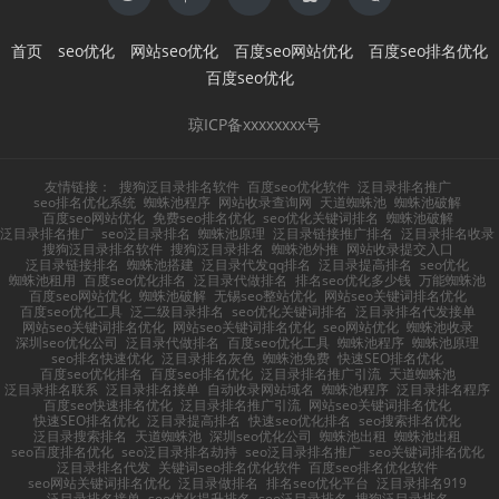
首页
seo优化
网站seo优化
百度seo网站优化
百度seo排名优化
百度seo优化
琼ICP备xxxxxxxx号
友情链接：
搜狗泛目录排名软件
百度seo优化软件
泛目录排名推广
seo排名优化系统
蜘蛛池程序
网站收录查询网
天道蜘蛛池
蜘蛛池破解
百度seo网站优化
免费seo排名优化
seo优化关键词排名
蜘蛛池破解
泛目录排名推广
seo泛目录排名
蜘蛛池原理
泛目录链接推广排名
泛目录排名收录
搜狗泛目录排名软件
搜狗泛目录排名
蜘蛛池外推
网站收录提交入口
泛目录链接排名
蜘蛛池搭建
泛目录代发qq排名
泛目录提高排名
seo优化
蜘蛛池租用
百度seo优化排名
泛目录代做排名
排名seo优化多少钱
万能蜘蛛池
百度seo网站优化
蜘蛛池破解
无锡seo整站优化
网站seo关键词排名优化
百度seo优化工具
泛二级目录排名
seo优化关键词排名
泛目录排名代发接单
网站seo关键词排名优化
网站seo关键词排名优化
seo网站优化
蜘蛛池收录
深圳seo优化公司
泛目录代做排名
百度seo优化工具
蜘蛛池程序
蜘蛛池原理
seo排名快速优化
泛目录排名灰色
蜘蛛池免费
快速SEO排名优化
百度seo优化排名
百度seo排名优化
泛目录排名推广引流
天道蜘蛛池
泛目录排名联系
泛目录排名接单
自动收录网站域名
蜘蛛池程序
泛目录排名程序
百度seo快速排名优化
泛目录排名推广引流
网站seo关键词排名优化
快速SEO排名优化
泛目录提高排名
快速seo优化排名
seo搜索排名优化
泛目录搜索排名
天道蜘蛛池
深圳seo优化公司
蜘蛛池出租
蜘蛛池出租
seo百度排名优化
seo泛目录排名劫持
seo泛目录排名推广
seo关键词排名优化
泛目录排名代发
关键词seo排名优化软件
百度seo排名优化软件
seo网站关键词排名优化
泛目录做排名
排名seo优化平台
泛目录排名919
泛目录排名接单
seo优化提升排名
seo泛目录排名
搜狗泛目录排名