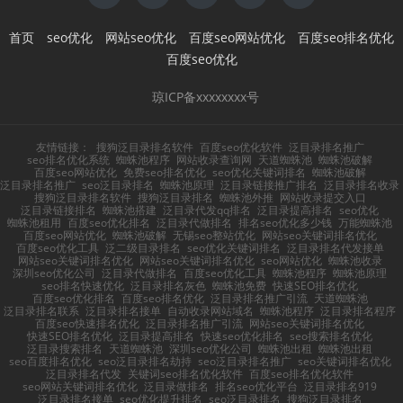
首页
seo优化
网站seo优化
百度seo网站优化
百度seo排名优化
百度seo优化
琼ICP备xxxxxxxx号
友情链接：
搜狗泛目录排名软件
百度seo优化软件
泛目录排名推广
seo排名优化系统
蜘蛛池程序
网站收录查询网
天道蜘蛛池
蜘蛛池破解
百度seo网站优化
免费seo排名优化
seo优化关键词排名
蜘蛛池破解
泛目录排名推广
seo泛目录排名
蜘蛛池原理
泛目录链接推广排名
泛目录排名收录
搜狗泛目录排名软件
搜狗泛目录排名
蜘蛛池外推
网站收录提交入口
泛目录链接排名
蜘蛛池搭建
泛目录代发qq排名
泛目录提高排名
seo优化
蜘蛛池租用
百度seo优化排名
泛目录代做排名
排名seo优化多少钱
万能蜘蛛池
百度seo网站优化
蜘蛛池破解
无锡seo整站优化
网站seo关键词排名优化
百度seo优化工具
泛二级目录排名
seo优化关键词排名
泛目录排名代发接单
网站seo关键词排名优化
网站seo关键词排名优化
seo网站优化
蜘蛛池收录
深圳seo优化公司
泛目录代做排名
百度seo优化工具
蜘蛛池程序
蜘蛛池原理
seo排名快速优化
泛目录排名灰色
蜘蛛池免费
快速SEO排名优化
百度seo优化排名
百度seo排名优化
泛目录排名推广引流
天道蜘蛛池
泛目录排名联系
泛目录排名接单
自动收录网站域名
蜘蛛池程序
泛目录排名程序
百度seo快速排名优化
泛目录排名推广引流
网站seo关键词排名优化
快速SEO排名优化
泛目录提高排名
快速seo优化排名
seo搜索排名优化
泛目录搜索排名
天道蜘蛛池
深圳seo优化公司
蜘蛛池出租
蜘蛛池出租
seo百度排名优化
seo泛目录排名劫持
seo泛目录排名推广
seo关键词排名优化
泛目录排名代发
关键词seo排名优化软件
百度seo排名优化软件
seo网站关键词排名优化
泛目录做排名
排名seo优化平台
泛目录排名919
泛目录排名接单
seo优化提升排名
seo泛目录排名
搜狗泛目录排名