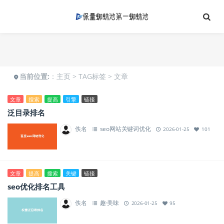
当前位置:
：
主页
>
TAG标签
> 文章
文章
搜索
提高
引擎
链接
泛目录排名
佚名
seo网站关键词优化
2026-01-25
101
文章
提高
搜索
关键
链接
seo优化排名工具
佚名
趣·美味
2026-01-25
95