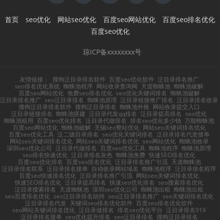
首页
seo优化
网站seo优化
百度seo网站优化
百度seo排名优化
百度seo优化
琼ICP备xxxxxxxx号
友情链接：
搜狗泛目录排名软件
百度seo优化软件
泛目录排名推广
seo排名优化系统
蜘蛛池程序
网站收录查询网
天道蜘蛛池
蜘蛛池破解
百度seo网站优化
免费seo排名优化
seo优化关键词排名
蜘蛛池破解
泛目录排名推广
seo泛目录排名
蜘蛛池原理
泛目录链接推广排名
泛目录排名收录
搜狗泛目录排名软件
搜狗泛目录排名
蜘蛛池外推
网站收录提交入口
泛目录链接排名
蜘蛛池搭建
泛目录代发qq排名
泛目录提高排名
seo优化
蜘蛛池租用
百度seo优化排名
泛目录代做排名
排名seo优化多少钱
万能蜘蛛池
百度seo网站优化
蜘蛛池破解
无锡seo整站优化
网站seo关键词排名优化
百度seo优化工具
泛二级目录排名
seo优化关键词排名
泛目录排名代发接单
网站seo关键词排名优化
网站seo关键词排名优化
seo网站优化
蜘蛛池收录
深圳seo优化公司
泛目录代做排名
百度seo优化工具
蜘蛛池程序
蜘蛛池原理
seo排名快速优化
泛目录排名灰色
蜘蛛池免费
快速SEO排名优化
百度seo优化排名
百度seo排名优化
泛目录排名推广引流
天道蜘蛛池
泛目录排名联系
泛目录排名接单
自动收录网站域名
蜘蛛池程序
泛目录排名程序
百度seo快速排名优化
泛目录排名推广引流
网站seo关键词排名优化
快速SEO排名优化
泛目录提高排名
快速seo优化排名
seo搜索排名优化
泛目录搜索排名
天道蜘蛛池
深圳seo优化公司
蜘蛛池出租
蜘蛛池出租
seo百度排名优化
seo泛目录排名劫持
seo泛目录排名推广
seo关键词排名优化
泛目录排名代发
关键词seo排名优化软件
百度seo排名优化软件
seo网站关键词排名优化
泛目录做排名
排名seo优化平台
泛目录排名919
泛目录排名接单
seo优化提升排名
seo泛目录排名
搜狗泛目录排名