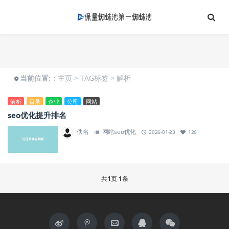
当前位置:
：
主页
>
TAG标签
> 解析
解析
目录
企业
公司
网站
seo优化提升排名
佚名
网站seo优化
2026-01-23
126
共
1
页
1
条