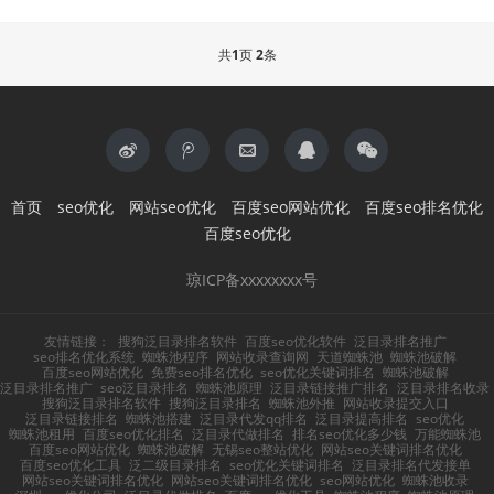
共
1
页
2
条
首页
seo优化
网站seo优化
百度seo网站优化
百度seo排名优化
百度seo优化
琼ICP备xxxxxxxx号
友情链接：
搜狗泛目录排名软件
百度seo优化软件
泛目录排名推广
seo排名优化系统
蜘蛛池程序
网站收录查询网
天道蜘蛛池
蜘蛛池破解
百度seo网站优化
免费seo排名优化
seo优化关键词排名
蜘蛛池破解
泛目录排名推广
seo泛目录排名
蜘蛛池原理
泛目录链接推广排名
泛目录排名收录
搜狗泛目录排名软件
搜狗泛目录排名
蜘蛛池外推
网站收录提交入口
泛目录链接排名
蜘蛛池搭建
泛目录代发qq排名
泛目录提高排名
seo优化
蜘蛛池租用
百度seo优化排名
泛目录代做排名
排名seo优化多少钱
万能蜘蛛池
百度seo网站优化
蜘蛛池破解
无锡seo整站优化
网站seo关键词排名优化
百度seo优化工具
泛二级目录排名
seo优化关键词排名
泛目录排名代发接单
网站seo关键词排名优化
网站seo关键词排名优化
seo网站优化
蜘蛛池收录