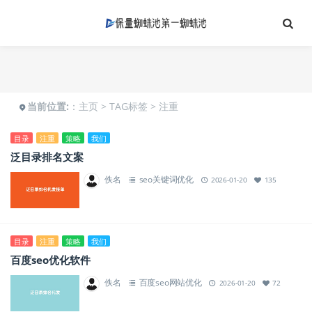
当前位置:
：
主页
>
TAG标签
> 注重
目录
注重
策略
我们
泛目录排名文案
佚名
seo关键词优化
2026-01-20
135
目录
注重
策略
我们
百度seo优化软件
佚名
百度seo网站优化
2026-01-20
72