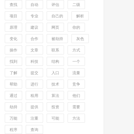
查找
自动
评估
二级
项目
专业
自己的
解析
原理
建议
网页
你的
变化
合作
被劫持
灰色
操作
文章
联系
方式
找到
科技
结构
一个
了解
提交
入口
流量
帮助
进行
技术
竞争
通过
租用
算法
他们
劫持
提供
投资
需要
万能
注重
可能
方法
程序
查询