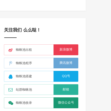
关注我们 么么哒！
新浪微博
蜘蛛池出租
腾讯微博
蜘蛛池程序
QQ号
蜘蛛池搭建
邮箱
站群蜘蛛池
微信公众号
蜘蛛池收录