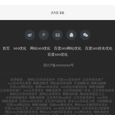
共
1
页
2
条
首页
seo优化
网站seo优化
百度seo网站优化
百度seo排名优化
百度seo优化
琼ICP备xxxxxxxx号
友情链接：
搜狗泛目录排名软件
百度seo优化软件
泛目录排名推广
seo排名优化系统
蜘蛛池程序
网站收录查询网
天道蜘蛛池
蜘蛛池破解
百度seo网站优化
免费seo排名优化
seo优化关键词排名
蜘蛛池破解
泛目录排名推广
seo泛目录排名
蜘蛛池原理
泛目录链接推广排名
泛目录排名收录
搜狗泛目录排名软件
搜狗泛目录排名
蜘蛛池外推
网站收录提交入口
泛目录链接排名
蜘蛛池搭建
泛目录代发qq排名
泛目录提高排名
seo优化
蜘蛛池租用
百度seo优化排名
泛目录代做排名
排名seo优化多少钱
万能蜘蛛池
百度seo网站优化
蜘蛛池破解
无锡seo整站优化
网站seo关键词排名优化
百度seo优化工具
泛二级目录排名
seo优化关键词排名
泛目录排名代发接单
网站seo关键词排名优化
网站seo关键词排名优化
seo网站优化
蜘蛛池收录