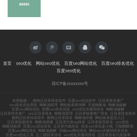
首页
seo优化
网站seo优化
百度seo网站优化
百度seo排名优化
百度seo优化
琼ICP备xxxxxxxx号
友情链接：
搜狗泛目录排名软件
百度seo优化软件
泛目录排名推广
seo排名优化系统
蜘蛛池程序
网站收录查询网
天道蜘蛛池
蜘蛛池破解
百度seo网站优化
免费seo排名优化
seo优化关键词排名
蜘蛛池破解
泛目录排名推广
seo泛目录排名
蜘蛛池原理
泛目录链接推广排名
泛目录排名收录
搜狗泛目录排名软件
搜狗泛目录排名
蜘蛛池外推
网站收录提交入口
泛目录链接排名
蜘蛛池搭建
泛目录代发qq排名
泛目录提高排名
seo优化
蜘蛛池租用
百度seo优化排名
泛目录代做排名
排名seo优化多少钱
万能蜘蛛池
百度seo网站优化
蜘蛛池破解
无锡seo整站优化
网站seo关键词排名优化
百度seo优化工具
泛二级目录排名
seo优化关键词排名
泛目录排名代发接单