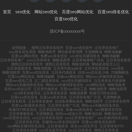
首页
seo优化
网站seo优化
百度seo网站优化
百度seo排名优化
百度seo优化
琼ICP备xxxxxxxx号
友情链接：
搜狗泛目录排名软件
百度seo优化软件
泛目录排名推广
seo排名优化系统
蜘蛛池程序
网站收录查询网
天道蜘蛛池
蜘蛛池破解
百度seo网站优化
免费seo排名优化
seo优化关键词排名
蜘蛛池破解
泛目录排名推广
seo泛目录排名
蜘蛛池原理
泛目录链接推广排名
泛目录排名收录
搜狗泛目录排名软件
搜狗泛目录排名
蜘蛛池外推
网站收录提交入口
泛目录链接排名
蜘蛛池搭建
泛目录代发qq排名
泛目录提高排名
seo优化
蜘蛛池租用
百度seo优化排名
泛目录代做排名
排名seo优化多少钱
万能蜘蛛池
百度seo网站优化
蜘蛛池破解
无锡seo整站优化
网站seo关键词排名优化
百度seo优化工具
泛二级目录排名
seo优化关键词排名
泛目录排名代发接单
网站seo关键词排名优化
网站seo关键词排名优化
seo网站优化
蜘蛛池收录
深圳seo优化公司
泛目录代做排名
百度seo优化工具
蜘蛛池程序
蜘蛛池原理
seo排名快速优化
泛目录排名灰色
蜘蛛池免费
快速SEO排名优化
百度seo优化排名
百度seo排名优化
泛目录排名推广引流
天道蜘蛛池
泛目录排名联系
泛目录排名接单
自动收录网站域名
蜘蛛池程序
泛目录排名程序
百度seo快速排名优化
泛目录排名推广引流
网站seo关键词排名优化
快速SEO排名优化
泛目录提高排名
快速seo优化排名
seo搜索排名优化
泛目录搜索排名
天道蜘蛛池
深圳seo优化公司
蜘蛛池出租
蜘蛛池出租
seo百度排名优化
seo泛目录排名劫持
seo泛目录排名推广
seo关键词排名优化
泛目录排名代发
关键词seo排名优化软件
百度seo排名优化软件
seo网站关键词排名优化
泛目录做排名
排名seo优化平台
泛目录排名919
泛目录排名接单
seo优化提升排名
seo泛目录排名
搜狗泛目录排名