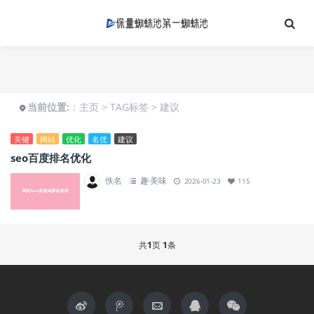
当前位置:
：
主页
>
TAG标签
> 建议
关键
网站
优化
名优
建议
seo百度排名优化
佚名
趣·美味
2026-01-23
115
共
1
页
1
条