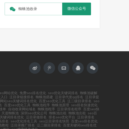
微信公众号
蜘蛛池收录
eo网站优化
免费seo排名优化
seo优化关键词排名
蜘蛛池破解
交入口
泛目录链接排名
蜘蛛池搭建
泛目录代发qq排名
泛目录提
网站seo关键词排名优化
百度seo优化工具
泛二级目录排名
seo
名
百度seo优化工具
蜘蛛池程序
蜘蛛池原理
seo排名快速优化
接单
自动收录网站域名
蜘蛛池程序
泛目录排名程序
百度seo快
天道蜘蛛池
深圳seo优化公司
蜘蛛池出租
蜘蛛池出租
seo百
站关键词排名优化
泛目录做排名
排名seo优化平台
泛目录排名
高排名
seo优化排名工具
seo泛目录排名快照
百度seo排名优化
池教程
泛目录推广排名
泛二级目录排名
百度关键词seo排名优