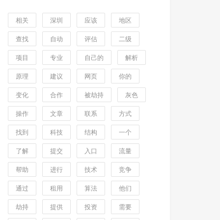
相关
深圳
应该
地区
查找
自动
评估
二级
项目
专业
自己的
解析
原理
建议
网页
你的
变化
合作
被劫持
灰色
操作
文章
联系
方式
找到
科技
结构
一个
了解
提交
入口
流量
帮助
进行
技术
竞争
通过
租用
算法
他们
劫持
提供
投资
需要