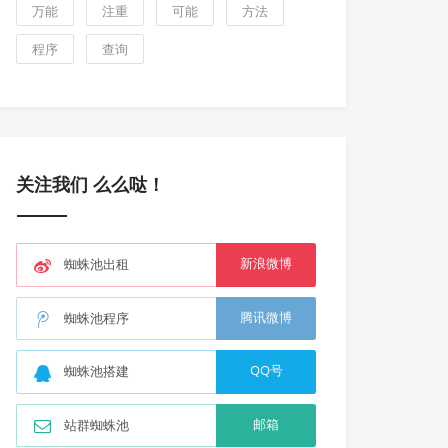
万能
注重
可能
方法
程序
查询
关注我们 么么哒！
新浪微博
蜘蛛池出租
腾讯微博
蜘蛛池程序
QQ号
蜘蛛池搭建
邮箱
站群蜘蛛池