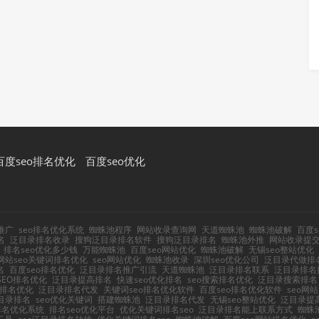
百度seo排名优化
百度seo优化
推广
seo排名优化系统
蜘蛛池程序
网站收录查询网
天道蜘蛛池
蜘蛛池破解
百度s
名
泛目录排名收录
搜狗泛目录排名软件
搜狗泛目录排名
蜘蛛池外推
网站收录提
排名seo优化多少钱
万能蜘蛛池
百度seo网站优化
蜘蛛池破解
无锡seo整站优化
网站seo关键词排名优化
seo网站优化
蜘蛛池收录
深圳seo优化公司
泛目录代做排
名
百度seo排名优化
泛目录排名推广引流
天道蜘蛛池
泛目录排名联系
泛目录排名
SEO排名优化
泛目录提高排名
快速seo优化排名
seo搜索排名优化
泛目录搜索排名
词排名优化
泛目录排名代发
关键词seo排名优化软件
百度seo排名优化软件
seo网
目录排名
seo优化关键词
搭建蜘蛛池
泛目录排名代发
无锡seo整站优化
泛目录提
o排名优化系统
排名seo优化平台
优化关键词排名seo
泛目录排名能上联系方式
蜘蛛