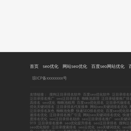
首页
seo优化
网站seo优化
百度seo网站优化
琼ICP备xxxxxxxx号
友情链接：
搜狗泛目录排名软件
百度seo优化软件
泛目录排名
泛目录排名推广
seo泛目录排名
蜘蛛池原理
泛目录链接推广排
高排名
seo优化
蜘蛛池租用
百度seo优化排名
泛目录代做排名
优化关键词排名
泛目录排名代发接单
网站seo关键词排名优化
泛目录排名灰色
蜘蛛池免费
快速SEO排名优化
百度seo优化排
速排名优化
泛目录排名推广引流
网站seo关键词排名优化
快速
度排名优化
seo泛目录排名劫持
seo泛目录排名推广
seo关键
919
泛目录排名接单
seo优化提升排名
seo泛目录排名
搜狗泛
seo优化报价
泛目录搜索排名
seo云优化
seo关键词优化
se