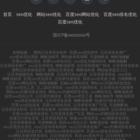
首页
seo优化
网站seo优化
百度seo网站优化
百度seo排名优化
百度seo优化
琼ICP备xxxxxxxx号
友情链接：
搜狗泛目录排名软件
百度seo优化软件
泛目录排名推广
seo排名优化系统
蜘蛛池程序
网站收录查询网
天道蜘蛛池
蜘蛛池破解
百度seo网站优化
免费seo排名优化
seo优化关键词排名
蜘蛛池破解
泛目录排名推广
seo泛目录排名
蜘蛛池原理
泛目录链接推广排名
泛目录排名收录
搜狗泛目录排名软件
搜狗泛目录排名
蜘蛛池外推
网站收录提交入口
泛目录链接排名
蜘蛛池搭建
泛目录代发qq排名
泛目录提高排名
seo优化
蜘蛛池租用
百度seo优化排名
泛目录代做排名
排名seo优化多少钱
万能蜘蛛池
百度seo网站优化
蜘蛛池破解
无锡seo整站优化
网站seo关键词排名优化
百度seo优化工具
泛二级目录排名
seo优化关键词排名
泛目录排名代发接单
网站seo关键词排名优化
网站seo关键词排名优化
seo网站优化
蜘蛛池收录
深圳seo优化公司
泛目录代做排名
百度seo优化工具
蜘蛛池程序
蜘蛛池原理
seo排名快速优化
泛目录排名灰色
蜘蛛池免费
快速SEO排名优化
百度seo优化排名
百度seo排名优化
泛目录排名推广引流
天道蜘蛛池
泛目录排名联系
泛目录排名接单
自动收录网站域名
蜘蛛池程序
泛目录排名程序
百度seo快速排名优化
泛目录排名推广引流
网站seo关键词排名优化
快速SEO排名优化
泛目录提高排名
快速seo优化排名
seo搜索排名优化
泛目录搜索排名
天道蜘蛛池
深圳seo优化公司
蜘蛛池出租
蜘蛛池出租
seo百度排名优化
seo泛目录排名劫持
seo泛目录排名推广
seo关键词排名优化
泛目录排名代发
关键词seo排名优化软件
百度seo排名优化软件
seo网站关键词排名优化
泛目录做排名
排名seo优化平台
泛目录排名919
泛目录排名接单
seo优化提升排名
seo泛目录排名
搜狗泛目录排名