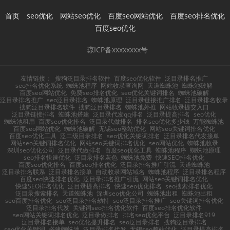
首页
seo优化
网站seo优化
百度seo网站优化
百度seo排名优化
百度seo优化
琼ICP备xxxxxxxx号
友情链接：
搜狗泛目录排名软件
百度seo优化软件
泛目录排名推广
seo排名优化系统
蜘蛛池程序
网站收录查询网
天道蜘蛛池
蜘蛛池破解
百度seo网站优化
免费seo排名优化
seo优化关键词排名
蜘蛛池破解
泛目录排名推广
seo泛目录排名
蜘蛛池原理
泛目录链接推广排名
泛目录排名收录
搜狗泛目录排名软件
搜狗泛目录排名
蜘蛛池外推
网站收录提交入口
泛目录链接排名
蜘蛛池搭建
泛目录代发qq排名
泛目录提高排名
seo优化
蜘蛛池租用
百度seo优化排名
泛目录代做排名
排名seo优化多少钱
万能蜘蛛池
百度seo网站优化
蜘蛛池破解
无锡seo整站优化
网站seo关键词排名优化
百度seo优化工具
泛二级目录排名
seo优化关键词排名
泛目录排名代发接单
网站seo关键词排名优化
网站seo关键词排名优化
seo网站优化
蜘蛛池收录
深圳seo优化公司
泛目录代做排名
百度seo优化工具
蜘蛛池程序
蜘蛛池原理
seo排名快速优化
泛目录排名灰色
蜘蛛池免费
快速SEO排名优化
百度seo优化排名
百度seo排名优化
泛目录排名推广引流
天道蜘蛛池
泛目录排名联系
泛目录排名接单
自动收录网站域名
蜘蛛池程序
泛目录排名程序
百度seo快速排名优化
泛目录排名推广引流
网站seo关键词排名优化
快速SEO排名优化
泛目录提高排名
快速seo优化排名
seo搜索排名优化
泛目录搜索排名
天道蜘蛛池
深圳seo优化公司
蜘蛛池出租
蜘蛛池出租
seo百度排名优化
seo泛目录排名劫持
seo泛目录排名推广
seo关键词排名优化
泛目录排名代发
关键词seo排名优化软件
百度seo排名优化软件
seo网站关键词排名优化
泛目录做排名
排名seo优化平台
泛目录排名919
泛目录排名接单
seo优化提升排名
seo泛目录排名
搜狗泛目录排名
seo优化关键词
搭建蜘蛛池
泛目录排名代发
无锡seo整站优化
泛目录提高排名