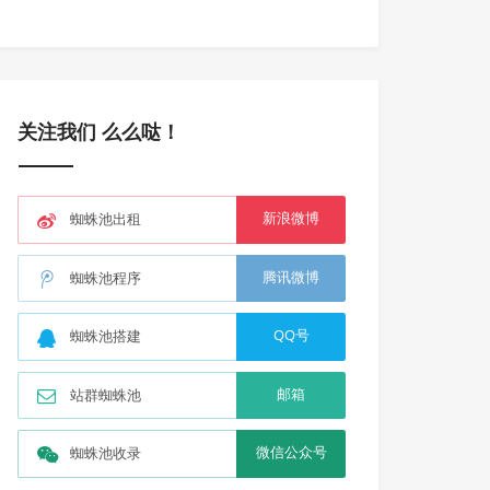
关注我们 么么哒！
新浪微博
蜘蛛池出租
腾讯微博
蜘蛛池程序
QQ号
蜘蛛池搭建
邮箱
站群蜘蛛池
微信公众号
蜘蛛池收录