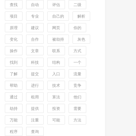
查找
自动
评估
二级
项目
专业
自己的
解析
原理
建议
网页
你的
变化
合作
被劫持
灰色
操作
文章
联系
方式
找到
科技
结构
一个
了解
提交
入口
流量
帮助
进行
技术
竞争
通过
租用
算法
他们
劫持
提供
投资
需要
万能
注重
可能
方法
程序
查询