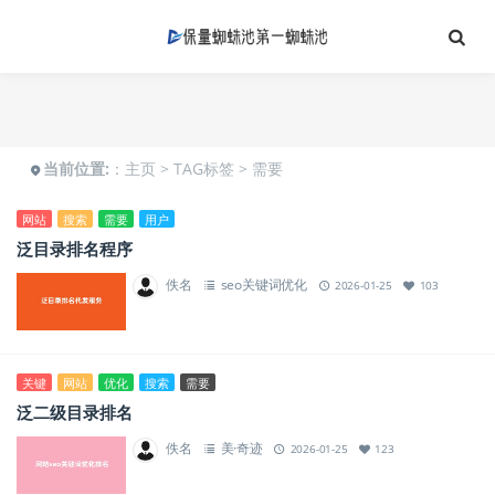
当前位置:
：
主页
>
TAG标签
> 需要
网站
搜索
需要
用户
泛目录排名程序
佚名
seo关键词优化
2026-01-25
103
关键
网站
优化
搜索
需要
泛二级目录排名
佚名
美·奇迹
2026-01-25
123