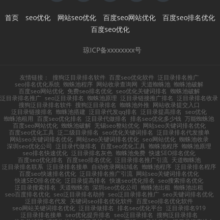
首页
seo优化
网站seo优化
百度seo网站优化
百度seo排名优化
百度seo优化
琼ICP备xxxxxxxx号
友情链接：
搜狗泛目录排名软件
百度seo优化软件
泛目录排名推广
seo排名优化系统
蜘蛛池程序
网站收录查询网
天道蜘蛛池
蜘蛛池破解
百度seo网站优化
免费seo排名优化
seo优化关键词排名
蜘蛛池破解
泛目录排名推广
seo泛目录排名
蜘蛛池原理
泛目录链接推广排名
泛目录排名收录
搜狗泛目录排名软件
搜狗泛目录排名
蜘蛛池外推
网站收录提交入口
泛目录链接排名
蜘蛛池搭建
泛目录代发qq排名
泛目录提高排名
seo优化
蜘蛛池租用
百度seo优化排名
泛目录代做排名
排名seo优化多少钱
万能蜘蛛池
百度seo网站优化
蜘蛛池破解
无锡seo整站优化
网站seo关键词排名优化
百度seo优化工具
泛二级目录排名
seo优化关键词排名
泛目录排名代发接单
网站seo关键词排名优化
网站seo关键词排名优化
seo网站优化
蜘蛛池收录
深圳seo优化公司
泛目录代做排名
百度seo优化工具
蜘蛛池程序
蜘蛛池原理
seo排名快速优化
泛目录排名灰色
蜘蛛池免费
快速SEO排名优化
百度seo优化排名
百度seo排名优化
泛目录排名推广引流
天道蜘蛛池
泛目录排名联系
泛目录排名接单
自动收录网站域名
蜘蛛池程序
泛目录排名程序
百度seo快速排名优化
泛目录排名推广引流
网站seo关键词排名优化
快速SEO排名优化
泛目录提高排名
快速seo优化排名
seo搜索排名优化
泛目录搜索排名
天道蜘蛛池
深圳seo优化公司
蜘蛛池出租
蜘蛛池出租
seo百度排名优化
seo泛目录排名劫持
seo泛目录排名推广
seo关键词排名优化
泛目录排名代发
关键词seo排名优化软件
百度seo排名优化软件
seo网站关键词排名优化
泛目录做排名
排名seo优化平台
泛目录排名919
泛目录排名接单
seo优化提升排名
seo泛目录排名
搜狗泛目录排名