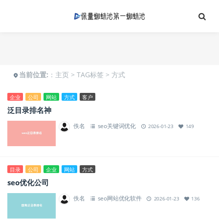
当前位置:
：
主页
>
TAG标签
> 方式
企业
公司
网站
方式
客户
泛目录排名神
佚名
seo关键词优化
2026-01-23
149
目录
公司
企业
网站
方式
seo优化公司
佚名
seo网站优化软件
2026-01-23
136