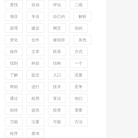
查找
自动
评估
二级
项目
专业
自己的
解析
原理
建议
网页
你的
变化
合作
被劫持
灰色
操作
文章
联系
方式
找到
科技
结构
一个
了解
提交
入口
流量
帮助
进行
技术
竞争
通过
租用
算法
他们
劫持
提供
投资
需要
万能
注重
可能
方法
程序
查询