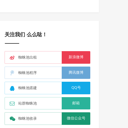
关注我们 么么哒！
新浪微博
蜘蛛池出租
腾讯微博
蜘蛛池程序
QQ号
蜘蛛池搭建
邮箱
站群蜘蛛池
微信公众号
蜘蛛池收录