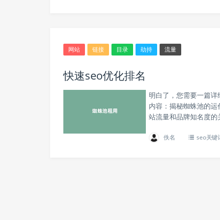
网站
链接
目录
劫持
流量
快速seo优化排名
明白了，您需要一篇详
内容：揭秘蜘蛛池的运
站流量和品牌知名度的
佚名
seo关