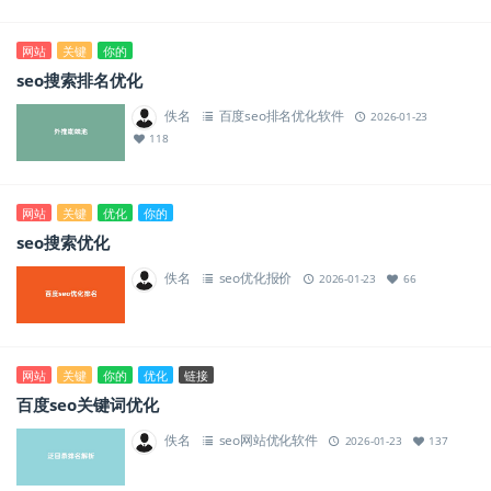
网站
关键
你的
seo搜索排名优化
佚名
百度seo排名优化软件
2026-01-23
118
网站
关键
优化
你的
seo搜索优化
佚名
seo优化报价
2026-01-23
66
网站
关键
你的
优化
链接
百度seo关键词优化
佚名
seo网站优化软件
2026-01-23
137