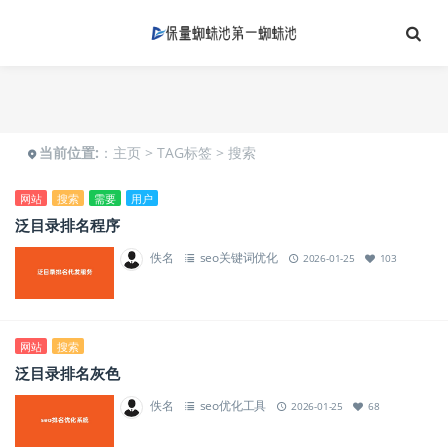
当前位置:
：
主页
>
TAG标签
> 搜索
网站
搜索
需要
用户
泛目录排名程序
佚名
seo关键词优化
2026-01-25
103
网站
搜索
泛目录排名灰色
佚名
seo优化工具
2026-01-25
68