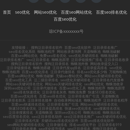
首页
seo优化
网站seo优化
百度seo网站优化
百度seo排名优化
百度seo优化
琼ICP备xxxxxxxx号
友情链接：
搜狗泛目录排名软件
百度seo优化软件
泛目录排名推广
seo排名优化系统
蜘蛛池程序
网站收录查询网
天道蜘蛛池
蜘蛛池破解
百度seo网站优化
免费seo排名优化
seo优化关键词排名
蜘蛛池破解
泛目录排名推广
seo泛目录排名
蜘蛛池原理
泛目录链接推广排名
泛目录排名收录
搜狗泛目录排名软件
搜狗泛目录排名
蜘蛛池外推
网站收录提交入口
泛目录链接排名
蜘蛛池搭建
泛目录代发qq排名
泛目录提高排名
seo优化
蜘蛛池租用
百度seo优化排名
泛目录代做排名
排名seo优化多少钱
万能蜘蛛池
百度seo网站优化
蜘蛛池破解
无锡seo整站优化
网站seo关键词排名优化
百度seo优化工具
泛二级目录排名
seo优化关键词排名
泛目录排名代发接单
网站seo关键词排名优化
网站seo关键词排名优化
seo网站优化
蜘蛛池收录
深圳seo优化公司
泛目录代做排名
百度seo优化工具
蜘蛛池程序
蜘蛛池原理
seo排名快速优化
泛目录排名灰色
蜘蛛池免费
快速SEO排名优化
百度seo优化排名
百度seo排名优化
泛目录排名推广引流
天道蜘蛛池
泛目录排名联系
泛目录排名接单
自动收录网站域名
蜘蛛池程序
泛目录排名程序
百度seo快速排名优化
泛目录排名推广引流
网站seo关键词排名优化
快速SEO排名优化
泛目录提高排名
快速seo优化排名
seo搜索排名优化
泛目录搜索排名
天道蜘蛛池
深圳seo优化公司
蜘蛛池出租
蜘蛛池出租
seo百度排名优化
seo泛目录排名劫持
seo泛目录排名推广
seo关键词排名优化
泛目录排名代发
关键词seo排名优化软件
百度seo排名优化软件
seo网站关键词排名优化
泛目录做排名
排名seo优化平台
泛目录排名919
泛目录排名接单
seo优化提升排名
seo泛目录排名
搜狗泛目录排名