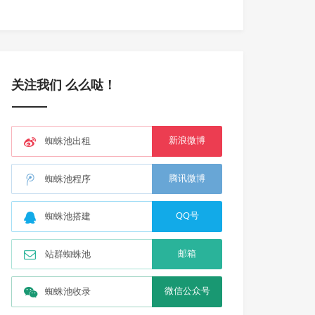
关注我们 么么哒！
新浪微博
蜘蛛池出租
腾讯微博
蜘蛛池程序
QQ号
蜘蛛池搭建
邮箱
站群蜘蛛池
微信公众号
蜘蛛池收录