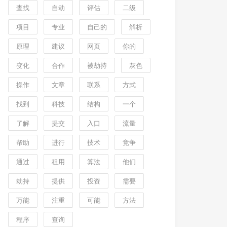
查找
自动
评估
二级
项目
专业
自己的
解析
原理
建议
网页
你的
变化
合作
被劫持
灰色
操作
文章
联系
方式
找到
科技
结构
一个
了解
提交
入口
流量
帮助
进行
技术
竞争
通过
租用
算法
他们
劫持
提供
投资
需要
万能
注重
可能
方法
程序
查询