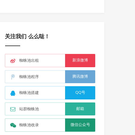
关注我们 么么哒！
新浪微博
蜘蛛池出租
腾讯微博
蜘蛛池程序
QQ号
蜘蛛池搭建
邮箱
站群蜘蛛池
微信公众号
蜘蛛池收录