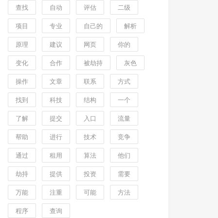
查找
自动
评估
二级
项目
专业
自己的
解析
原理
建议
网页
你的
变化
合作
被劫持
灰色
操作
文章
联系
方式
找到
科技
结构
一个
了解
提交
入口
流量
帮助
进行
技术
竞争
通过
租用
算法
他们
劫持
提供
投资
需要
万能
注重
可能
方法
程序
查询